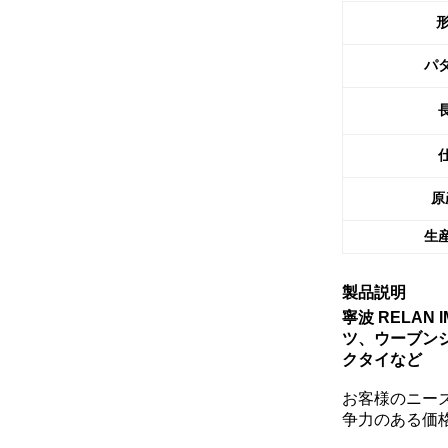
形
パ
原
生
製品説明
寧波 RELAN IM
ツ、ウーブン
クタイなど
お客様のニー
争力のある価格