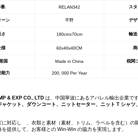
番.
スタ
RELAN342
ターン
平野
デザ
長さ
輸送
180cmx70cm
仕様
商
60x40x40CM
産国
税関
Made in China
産能力
200, 000 Per Year
P & EXP CO., LTD
は、中国寧波にあるアパレル輸出企業です
ジャケット、ダウンコート、ニットセーター、ニット T シャ
ズに対応し
、衣類と素材（素材、トリム、ラベルを含む）の
を提供して、お客様との Win-Win の協力を実現します。