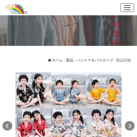
ホーム
-
製品
-
パジャマ＆バスローブ
- 製品詳細