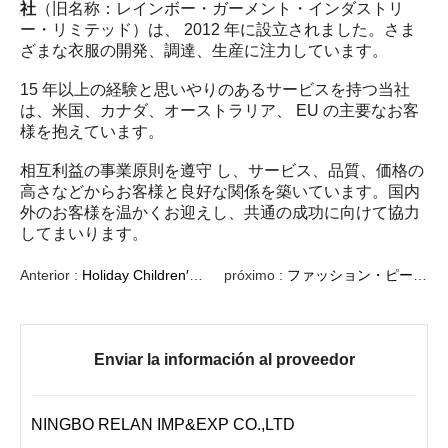
社
（旧名称：レインボー・ガーメント・インダストリ
ー・リミテッド）は、 2012 年に設立されました。さま
ざまな衣服の開発、調達、生産に注力しています。
15 年以上の経験と思いやりのあるサービスを持つ当社
は、米国、カナダ、オーストラリア、 EU の主要なお客
様を抱えています。
相互利益の事業原則を遵守 し、サービス、品質、価格の
高さなどからお客様と良好な関係を築いています。国内
外のお客様を温かくお迎えし、共通の成功に向けて協力
してまいります。
Anterior :
Holiday Children′s Knit Pyjamas, Kid′s Solid Home Wear Set, Sleepwear, Family Wear, Knit Clothing, Pjs Set
próximo :
ファッション・ピーコックプリントの親 - 子供のサテンのローブ、一致の家族のパジャマ、 Sleepwear 、夜長、衣類、 家族パジャマ
Enviar la información al proveedor
NINGBO RELAN IMP&EXP CO.,LTD