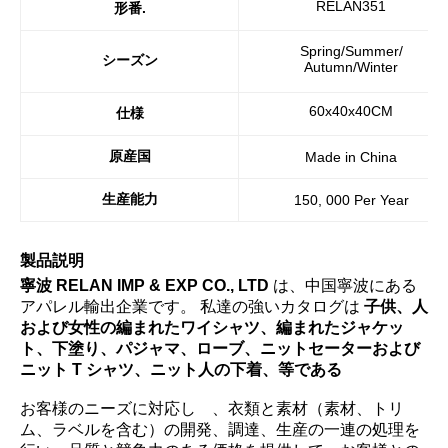
RELAN351
形番.
Spring/Summer/
シーズン
Autumn/Winter
60x40x40CM
仕様
原産国
Made in China
生産能力
150, 000 Per Year
製品説明
寧波 RELAN IMP & EXP CO., LTD
は、中国寧波にある
アパレル輸出企業です。 私達の強いカタログは
子供、人
および女性の編まれたワイシャツ、編まれたジャケッ
ト、下塗り、パジャマ、ローブ、ニットセーターおよび
ニット T シャツ、ニット人の下着、等である
お客様のニーズに対応し
、衣類と素材（素材、トリ
ム、ラベルを含む）の開発、調達、生産の一連の処理を