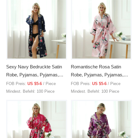
Sexy Navy Bedruckte Satin
Romantische Rosa Satin
Robe, Pyjamas, Pyjamas,
Robe, Pyjamas, Pyjamas,
Damen Pyjamas, Kimono
Schlafanzüge, Satin Pyjamas,
FOB Preis:
US $5-6
/ Piece
FOB Preis:
US $5-6
/ Piece
Robe, Satin-Schlafanzug,
Nachtwäsche, Sexy
Mindest. Befehl: 100 Piece
Mindest. Befehl: 100 Piece
Nachtwäsche, Nachtwäsche,
Schlafanzug, Kimono Robe
Sexy-Schlafanzug